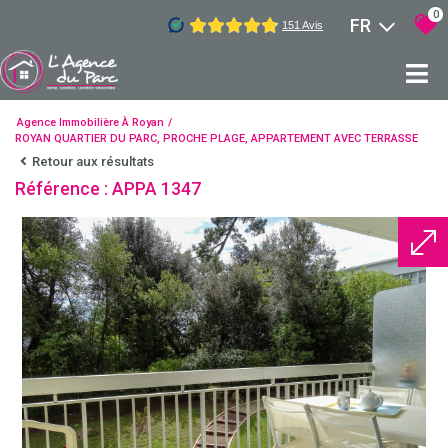
0
FR
Agence Immobilière À Royan
ROYAN QUARTIER DU PARC, PROCHE PLAGE, APPARTEMENT AVEC TERRASSE
Retour aux résultats
Référence : APPA 1347