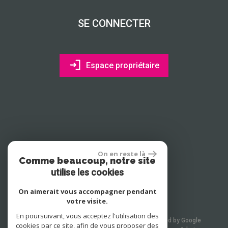
SE CONNECTER
Espace propriétaire
On en reste là
Comme beaucoup, notre site
site réalisé par
utilise les cookies
On aimerait vous accompagner pendant
votre visite.
En poursuivant, vous acceptez l'utilisation des
© 2026 | Tous droits réservés | Traduction powered by Google
cookies par ce site, afin de vous proposer des