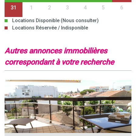
31
1
2
3
4
5
6
Locations Disponible (Nous consulter)
Locations Réservée / Indisponible
autres annonces immobilières
correspondant à votre recherche