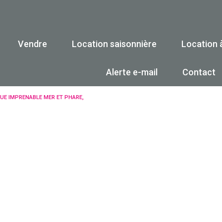
Vendre
Location saisonnière
Location 
illa
Estimation
Maison / Villa
Maison / V
Alerte e-mail
Contact
ment
Biens vendus
Appartement
Appartem
UE IMPRENABLE MER ET PHARE,
Garage
Autre