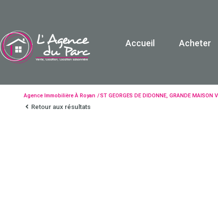
Accueil
Acheter
Maison / V
Apparte
Agence Immobilière À Royan
ST GEORGES DE DIDONNE, GRANDE MAISON V
Retour aux résultats
Terrain
Garage
Autre