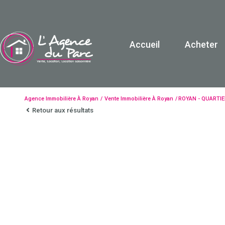
Accueil
Acheter
Maison / V
Apparte
Agence Immobilière À Royan
Vente Immobilière À Royan
ROYAN - QUARTI
Retour aux résultats
Terrain
Garage
Autre