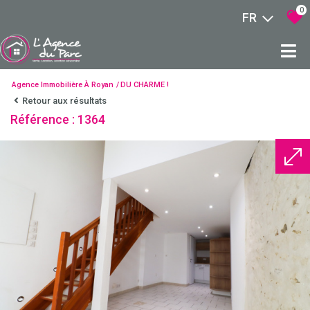
0
FR
Agence Immobilière À Royan
DU CHARME !
Retour aux résultats
Référence : 1364