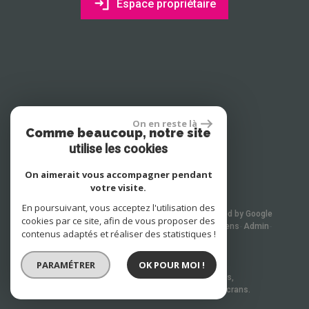
Espace propriétaire
On en reste là
Comme beaucoup, notre site
site réalisé par
utilise les cookies
On aimerait vous accompagner pendant
votre visite.
En poursuivant, vous acceptez l'utilisation des
© 2026 | Tous droits réservés | Traduction powered by Google
cookies par ce site, afin de vous proposer des
Plan du site
Mentions légales
Nos honoraires
Liens
Admin
contenus adaptés et réaliser des statistiques !
Toutes nos annonces
Politique RGPD
PARAMÉTRER
OK POUR MOI !
Site internet compatible multi-supports,
un seul site adaptable à tous les types d'écrans.