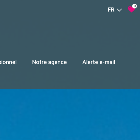
0
FR
sionnel
Notre agence
Alerte e-mail
Qui sommes-nous ?
Nos partenaires