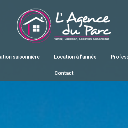
cation saisonnière
Location à l’année
Profes
ison / Villa
Maison / Villa
Contact
partement
Appartement
Garage
Autre