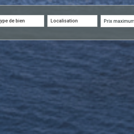
5KM
10KM
25KM
entaires
Terrasse