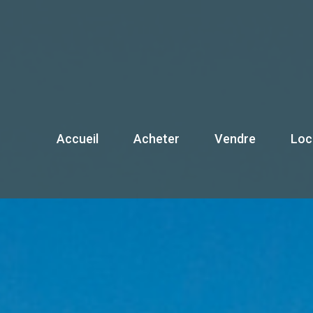
Accueil
Acheter
Vendre
Lo
Maison / Villa
Estimation
Ma
Appartement
Biens vendus
Ap
Terrain
Garage
Autre