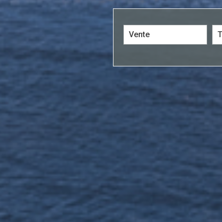
Vente
Critères supplém
Piscine
Parking