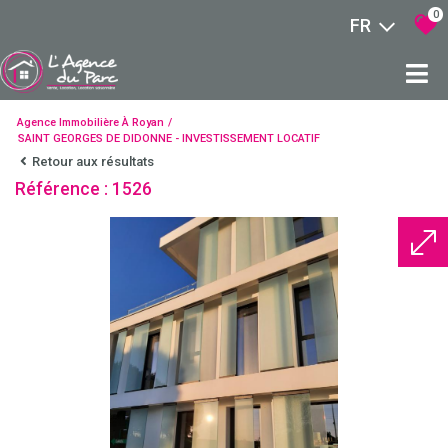
0
FR
Agence Immobilière À Royan
SAINT GEORGES DE DIDONNE - INVESTISSEMENT LOCATIF
Retour aux résultats
Référence : 1526